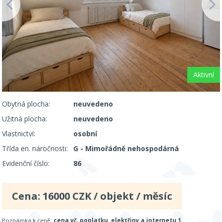
Aktivní
Obytná plocha:
neuvedeno
Užitná plocha:
neuvedeno
Vlastnictví:
osobní
Třída en. náročnosti:
G - Mimořádně nehospodárná
Evidenční číslo:
86
Cena:
16000
CZK / objekt / měsíc
Poznámka k ceně:
cena vč. poplatku, elektřiny a internetu 1