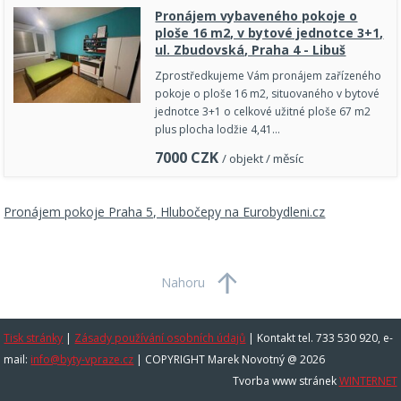
Pronájem vybaveného pokoje o
ploše 16 m2, v bytové jednotce 3+1,
ul. Zbudovská, Praha 4 - Libuš
Zprostředkujeme Vám pronájem zařízeného
pokoje o ploše 16 m2, situovaného v bytové
jednotce 3+1 o celkové užitné ploše 67 m2
plus plocha lodžie 4,41…
7000
CZK
/ objekt / měsíc
Pronájem pokoje Praha 5, Hlubočepy na Eurobydleni.cz
Nahoru
Tisk stránky
|
Zásady používání osobních údajů
|
Kontakt tel. 733 530 920, e-
mail:
info@byty-vpraze.cz
| COPYRIGHT Marek Novotný @ 2026
Tvorba www stránek
WINTERNET