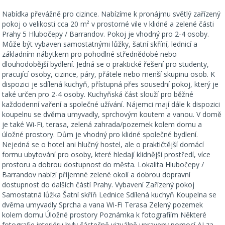
Nabídka převážně pro cizince. Nabízíme k pronájmu světlý zařízený
pokoj o velikosti cca 20 m² v prostorné vile v klidné a zelené části
Prahy 5 Hlubočepy / Barrandov. Pokoj je vhodný pro 2-4 osoby.
Může být vybaven samostatnými lůžky, šatní skříní, lednicí a
základním nábytkem pro pohodlné střednědobé nebo
dlouhodobější bydlení. Jedná se o praktické řešení pro studenty,
pracující osoby, cizince, páry, přátele nebo menší skupinu osob. K
dispozici je sdílená kuchyň, přístupná přes sousední pokoj, který je
také určen pro 2-4 osoby. Kuchyňská část slouží pro běžné
každodenní vaření a společné užívání. Nájemci mají dále k dispozici
koupelnu se dvěma umyvadly, sprchovým koutem a vanou. V domě
je také Wi-Fi, terasa, zelená zahrada/pozemek kolem domu a
úložné prostory. Dům je vhodný pro klidné společné bydlení.
Nejedná se o hotel ani hlučný hostel, ale o praktičtější domácí
formu ubytování pro osoby, které hledají klidnější prostředí, více
prostoru a dobrou dostupnost do města. Lokalita Hlubočepy /
Barrandov nabízí příjemné zelené okolí a dobrou dopravní
dostupnost do dalších částí Prahy. Vybavení Zařízený pokoj
Samostatná lůžka Šatní skříň Lednice Sdílená kuchyň Koupelna se
dvěma umyvadly Sprcha a vana Wi-Fi Terasa Zelený pozemek
kolem domu Úložné prostory Poznámka k fotografiím Některé
fotografie interiéru byly částečně vizuálně upraveny pomocí AI za