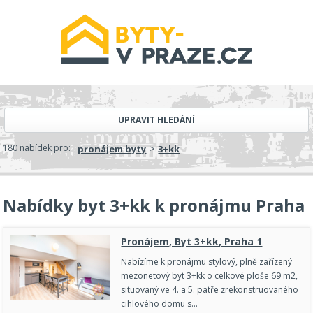
UPRAVIT HLEDÁNÍ
>
180 nabídek pro:
pronájem byty
3+kk
Nabídky byt 3+kk k pronájmu Praha
Pronájem, Byt 3+kk, Praha 1
Nabízíme k pronájmu stylový, plně zařízený
mezonetový byt 3+kk o celkové ploše 69 m2,
situovaný ve 4. a 5. patře zrekonstruovaného
cihlového domu s…