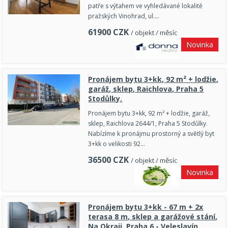
patře s výtahem ve vyhledávané lokalitě
pražských Vinohrad, ul.…
61900
CZK
/ objekt / měsíc
Novinka
Pronájem bytu 3+kk, 92 m² + lodžie,
garáž, sklep, Raichlova, Praha 5
Stodůlky.
Pronájem bytu 3+kk, 92 m² + lodžie, garáž,
sklep, Raichlova 2644/1, Praha 5 Stodůlky.
Nabízíme k pronájmu prostorný a světlý byt
3+kk o velikosti 92…
36500
CZK
/ objekt / měsíc
Novinka
Pronájem bytu 3+kk - 67 m + 2x
terasa 8 m, sklep a garážové stání,
Na Okraji, Praha 6 - Veleslavín