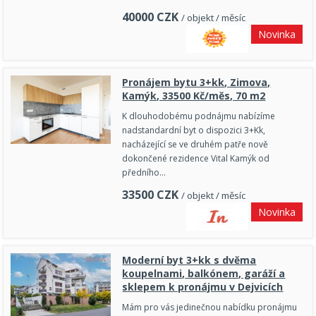
40000
CZK
/ objekt / měsíc
Novinka
Pronájem bytu 3+kk, Zimova,
Kamýk, 33500 Kč/měs, 70 m2
K dlouhodobému podnájmu nabízíme
nadstandardní byt o dispozici 3+Kk,
nacházející se ve druhém patře nově
dokončené rezidence Vital Kamýk od
předního…
33500
CZK
/ objekt / měsíc
Novinka
Moderní byt 3+kk s dvěma
koupelnami, balkónem, garáží a
sklepem k pronájmu v Dejvicích
Mám pro vás jedinečnou nabídku pronájmu