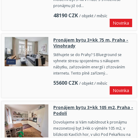
pronájmu již od…
48190
CZK
/ objekt / měsíc
Novinka
Pronájem bytu 3+kk 75 m, Praha -
Vinohrady
Stěhujete se do Prahy? S Blueground se
vyhnete stresu spojenému s nákupem
nábytku, zařizováním energií i zřizováním
internetu. Tento plně zařízený…
55600
CZK
/ objekt / měsíc
Novinka
Pronájem bytu 3+kk 105 m2, Praha -
Podolí
Dovolujeme si Vám nabídnout k pronájmu
mezonetový byt 3+kk o výměře 105 m2, v
blízkosti Kavčích hor, v ulici Pod Pekařkou na