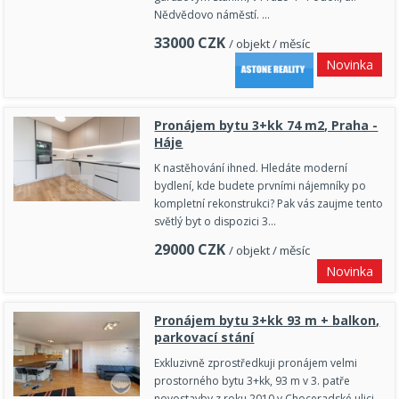
Nědvědovo náměstí. …
33000
CZK
/ objekt / měsíc
Novinka
Pronájem bytu 3+kk 74 m2, Praha -
Háje
K nastěhování ihned. Hledáte moderní
bydlení, kde budete prvními nájemníky po
kompletní rekonstrukci? Pak vás zaujme tento
světlý byt o dispozici 3…
29000
CZK
/ objekt / měsíc
Novinka
Pronájem bytu 3+kk 93 m + balkon,
parkovací stání
Exkluzivně zprostředkuji pronájem velmi
prostorného bytu 3+kk, 93 m v 3. patře
novostavby z roku 2010 v Choceradské ulici,