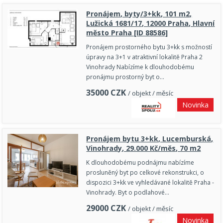
Pronájem, byty/3+kk, 101 m2,
Lužická 1681/17, 12000 Praha, Hlavní
město Praha [ID 88586]
Pronájem prostorného bytu 3+kk s možností
úpravy na 3+1 v atraktivní lokalitě Praha 2
Vinohrady Nabízíme k dlouhodobému
pronájmu prostorný byt o…
35000
CZK
/ objekt / měsíc
Novinka
Pronájem bytu 3+kk, Lucemburská,
Vinohrady, 29.000 Kč/měs, 70 m2
K dlouhodobému podnájmu nabízíme
prosluněný byt po celkové rekonstrukci, o
dispozici 3+kk ve vyhledávané lokalitě Praha -
Vinohrady. Byt o podlahové…
29000
CZK
/ objekt / měsíc
Novinka