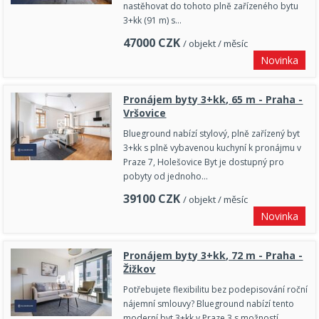
nastěhovat do tohoto plně zařízeného bytu
3+kk (91 m) s…
47000
CZK
/ objekt / měsíc
Novinka
Pronájem byty 3+kk, 65 m - Praha -
Vršovice
Blueground nabízí stylový, plně zařízený byt
3+kk s plně vybavenou kuchyní k pronájmu v
Praze 7, Holešovice Byt je dostupný pro
pobyty od jednoho…
39100
CZK
/ objekt / měsíc
Novinka
Pronájem byty 3+kk, 72 m - Praha -
Žižkov
Potřebujete flexibilitu bez podepisování roční
nájemní smlouvy? Blueground nabízí tento
moderní byt 3+kk v Praze 3 s možností