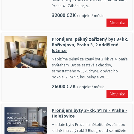
Praha 4 - Záběhlice, s…
32000
CZK
/ objekt / měsíc
Novinka
Pronájem, pěkný zařízený byt 3+kk,
Bořivojova, Praha 3, 2 oddělené
ložnice
Nabízíme pěkný zařízený byt 3+kk ve 4. patře
s výtahem. Byt se sestává z chodby,
samostatného WC, kuchyně, obývacího
pokoje, 2 ložnic, koupelny a WC.…
26000
CZK
/ objekt / měsíc
Novinka
Pronájem byty 3+kk, 91 m - Praha -
Holešovice
Hledáte byt v Praze na několik měsíců nebo
klidně i na celý rok? S Blueground se můžete