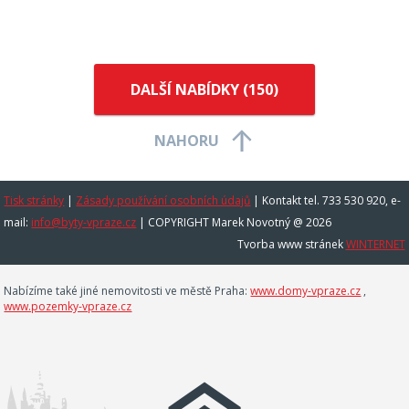
DALŠÍ NABÍDKY (
150
)
NAHORU
Tisk stránky
|
Zásady používání osobních údajů
|
Kontakt tel. 733 530 920, e-
mail:
info@byty-vpraze.cz
| COPYRIGHT Marek Novotný @ 2026
Tvorba www stránek
WINTERNET
Nabízíme také jiné nemovitosti ve městě Praha:
www.domy-vpraze.cz
,
www.pozemky-vpraze.cz