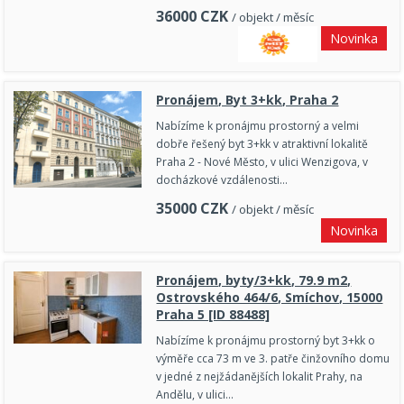
36000
CZK
/ objekt / měsíc
Novinka
Pronájem, Byt 3+kk, Praha 2
Nabízíme k pronájmu prostorný a velmi
dobře řešený byt 3+kk v atraktivní lokalitě
Praha 2 - Nové Město, v ulici Wenzigova, v
docházkové vzdálenosti…
35000
CZK
/ objekt / měsíc
Novinka
Pronájem, byty/3+kk, 79.9 m2,
Ostrovského 464/6, Smíchov, 15000
Praha 5 [ID 88488]
Nabízíme k pronájmu prostorný byt 3+kk o
výměře cca 73 m ve 3. patře činžovního domu
v jedné z nejžádanějších lokalit Prahy, na
Andělu, v ulici…