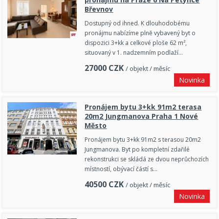
Břevnov
Dostupný od ihned. K dlouhodobému
pronájmu nabízíme plně vybavený byt o
dispozici 3+kk a celkové ploše 62 m²,
situovaný v 1. nadzemním podlaží…
27000
CZK
/ objekt / měsíc
Novinka
Pronájem bytu 3+kk 91m2 terasa
20m2 Jungmanova Praha 1 Nové
Město
Pronájem bytu 3+kk 91m2 s terasou 20m2
Jungmanova. Byt po kompletní zdařilé
rekonstrukci se skládá ze dvou neprůchozích
místností, obývací částí s…
40500
CZK
/ objekt / měsíc
Novinka