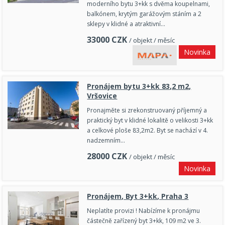
moderního bytu 3+kk s dvěma koupelnami,
balkónem, krytým garážovým stáním a 2
sklepy v klidné a atraktivní…
33000
CZK
/ objekt / měsíc
Novinka
Pronájem bytu 3+kk 83,2 m2,
Vršovice
Pronajměte si zrekonstruovaný příjemný a
praktický byt v klidné lokalitě o velikosti 3+kk
a celkové ploše 83,2m2. Byt se nachází v 4.
nadzemním…
28000
CZK
/ objekt / měsíc
Novinka
Pronájem, Byt 3+kk, Praha 3
Neplatíte provizi ! Nabízíme k pronájmu
částečně zařízený byt 3+kk, 109 m2 ve 3.