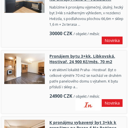
Nabízíme k pronájmu výjimečný, útulný, hezký
byt 3+kk s nádherným výhledem, v rezidenci
Hvězda, s podlahovou plochou 66,6m + sklep
1,6 m + 2x terasa …
30000
CZK
/ objekt / měsíc
Novinka
Pronájem bytu 3+kk, Libkovská,
Hostivař, 24 900 Kč/měs, 70 m2
v atraktivní lokalitě Praha - Hostivař. Byt o
celkové výměře 70 m2 se nachází ve druhém
patře panelového domu s výtahem. K bytu
přísluší i sklep a…
24900
CZK
/ objekt / měsíc
Novinka
K pronájmu vybavený byt 3+kk k
pronájmu na Praze 6 Na Petýnce