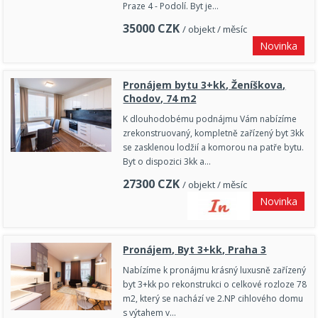
Praze 4 - Podolí. Byt je…
35000
CZK
/ objekt / měsíc
Novinka
Pronájem bytu 3+kk, Ženíškova,
Chodov, 74 m2
K dlouhodobému podnájmu Vám nabízíme
zrekonstruovaný, kompletně zařízený byt 3kk
se zasklenou lodžií a komorou na patře bytu.
Byt o dispozici 3kk a…
27300
CZK
/ objekt / měsíc
Novinka
Pronájem, Byt 3+kk, Praha 3
Nabízíme k pronájmu krásný luxusně zařízený
byt 3+kk po rekonstrukci o celkové rozloze 78
m2, který se nachází ve 2.NP cihlového domu
s výtahem v…