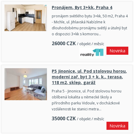
Pronájem, Byt 3+kk, Praha 4
pronájem světlého bytu 3+kk, 50 m2, Praha 4
- Michle, ul. Jihlavská Nabízíme k
dlouhodobému pronájmu světlý a útulný byt
o dispozici 3+kk s komorou…
26000
CZK
/ objekt / měsíc
Novinka
P5 Jinonice, ul. Pod stolovou horou,
moderní zař. byt 3 + k. k., terasa,
118 m2, sklep, garáž
Praha 5 - Jinonice, ul. Pod stolovou horou
oblíbená lokalita u německé školy a
přírodního parku Vidoule, v docházkové
vzdálenosti ke stanici metra…
35000
CZK
/ objekt / měsíc
Novinka