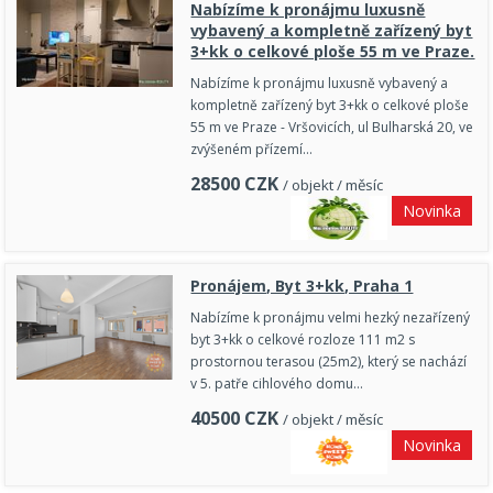
Nabízíme k pronájmu luxusně
vybavený a kompletně zařízený byt
3+kk o celkové ploše 55 m ve Praze.
Nabízíme k pronájmu luxusně vybavený a
kompletně zařízený byt 3+kk o celkové ploše
55 m ve Praze - Vršovicích, ul Bulharská 20, ve
zvýšeném přízemí…
28500
CZK
/ objekt / měsíc
Novinka
Pronájem, Byt 3+kk, Praha 1
Nabízíme k pronájmu velmi hezký nezařízený
byt 3+kk o celkové rozloze 111 m2 s
prostornou terasou (25m2), který se nachází
v 5. patře cihlového domu…
40500
CZK
/ objekt / měsíc
Novinka