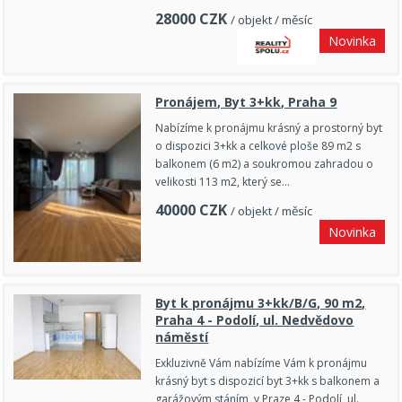
28000
CZK
/ objekt / měsíc
Novinka
Pronájem, Byt 3+kk, Praha 9
Nabízíme k pronájmu krásný a prostorný byt
o dispozici 3+kk a celkové ploše 89 m2 s
balkonem (6 m2) a soukromou zahradou o
velikosti 113 m2, který se…
40000
CZK
/ objekt / měsíc
Novinka
Byt k pronájmu 3+kk/B/G, 90 m2,
Praha 4 - Podolí, ul. Nedvědovo
náměstí
Exkluzivně Vám nabízíme Vám k pronájmu
krásný byt s dispozicí byt 3+kk s balkonem a
garážovým stáním, v Praze 4 - Podolí, ul.