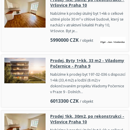
Vršovice Praha 10
Nabízíme k prodeji útulný byt 1+kk o celkové
užitné ploše 30 m² v cihlové budově, který se
nachází v atraktivní lokalitě Prahy 10,
Vršovice. Byt je…
5990000
CZK
/ objekt
Prodej, Byty 1+kk, 33 m2 - Viladomy
Počernice - Praha 9
Nabízíme k prodeji byt 197-02-036 s dispozicí
1+kk (33,4 m2) a lodžií (8 m2) v
dokončovaném projektu Viladomy Počernice
v Praze 9 - Dolních…
6013300
CZK
/ objekt
Prodej 1kk, 30m2, po rekonstrukci -
Vršovice Praha 10