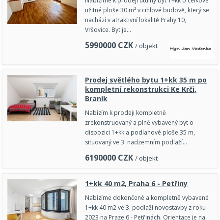
Nabízíme k prodeji útulný byt 1+kk o celkové
užitné ploše 30 m² v cihlové budově, který se
nachází v atraktivní lokalitě Prahy 10,
Vršovice. Byt je…
5990000
CZK
/ objekt
Prodej světlého bytu 1+kk 35 m po
kompletní rekonstrukci Ke Krči,
Braník
Nabízím k prodeji kompletně
zrekonstruovaný a plně vybavený byt o
dispozici 1+kk a podlahové ploše 35 m,
situovaný ve 3. nadzemním podlaží…
6190000
CZK
/ objekt
1+kk 40 m2, Praha 6 - Petřiny
Nabízíme dokončené a kompletně vybavené
1+kk 40 m2 ve 3. podlaží novostavby z roku
2023 na Praze 6 - Petřinách. Orientace je na