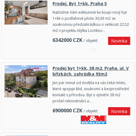
Prodej, Byt 1+kk, Praha 5
Nabízíme Vám exkluzivně ke koupi nový byt
1+kk o podlahové ploše 30,93 m2 se
soukromou předzahrádkou o velikosti 22,52
m2 v projektu Idylka Lochkov…
6342000
CZK
/ objekt
Novinka
Prodej byt 1+kk, 38 m2, Praha, ul. V
břízkách, zahrádka 93m2
Jen pár minut od Anděla na vás čeká místo,
které spojuje klid, soukromí a bezprostřední
kontakt s přírodou. Byt o výměře 38 m2
prošel rekonstrukcí a…
6900000
CZK
/ objekt
Novinka