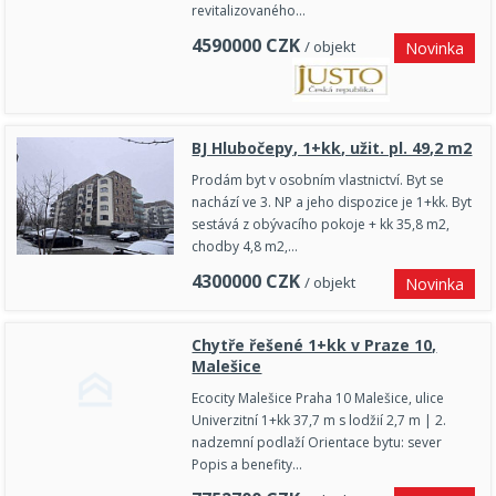
revitalizovaného…
4590000
CZK
/ objekt
Novinka
BJ Hlubočepy, 1+kk, užit. pl. 49,2 m2
Prodám byt v osobním vlastnictví. Byt se
nachází ve 3. NP a jeho dispozice je 1+kk. Byt
sestává z obývacího pokoje + kk 35,8 m2,
chodby 4,8 m2,…
4300000
CZK
/ objekt
Novinka
Chytře řešené 1+kk v Praze 10,
Malešice
Ecocity Malešice Praha 10 Malešice, ulice
Univerzitní 1+kk 37,7 m s lodžií 2,7 m | 2.
nadzemní podlaží Orientace bytu: sever
Popis a benefity…