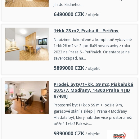
jih do klidného…
6490000
CZK
/ objekt
1+kk 28 m2, Praha 6 - Petřiny
Nabízíme dokončené a kompletně vybavené
1+kk 28 m2 ve 3. podlaží novostavby z roku
2023 na Praze 6 - Petřinách. Orientace je na
severozápad, na…
5899000
CZK
/ objekt
Prodej, byty/1+kk, 59 m2, Pískařská
2075/7, Modřany, 14300 Praha 4 [ID
87480]
Prostorný byt 1+kk o 59 m + lodžie 9 m,
garážové stání a sklep | Praha 4 Modřany
Hledáte byt, který nabídne více prostoru než
běžné 1+kk? Pak vás…
9390000
CZK
/ objekt