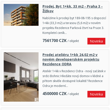
Prodej, Byt 1+kk, 33 m2 - Praha 3 -
Žižkov
Nabízíme k prodeji byt 189-08-195 s dispozicí
1+kk (33,3 m2) a terasou (5,6 m2) v novém
projektu Rezidence Parková čtvrť na Praze 3.
Kompletní ceník…
7561700
CZK
/ objekt
Novinka
Prodej ateliéru 1+kk 24,02 m2 v
novém developerském projektu
Rezidence ODRA
Ateliér 1+kk v Rezidenci Odra - nový začátek v
srdci Bohnic Hledáte nový domov v klidné a
přitom skvěle dostupné lokalitě? Rezidence
Odra je moderní…
4500000
CZK
/ objekt
Novinka