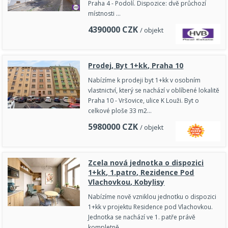
Praha 4 - Podolí. Dispozice: dvě průchozí
místnosti …
4390000
CZK
/ objekt
Prodej, Byt 1+kk, Praha 10
Nabízíme k prodeji byt 1+kk v osobním
vlastnictví, který se nachází v oblíbené lokalitě
Praha 10 - Vršovice, ulice K Louži. Byt o
celkové ploše 33 m2…
5980000
CZK
/ objekt
Zcela nová jednotka o dispozici
1+kk, 1.patro, Rezidence Pod
Vlachovkou, Kobylisy
Nabízíme nově vzniklou jednotku o dispozici
1+kk v projektu Residence pod Vlachovkou.
Jednotka se nachází ve 1. patře právě
kompletně…