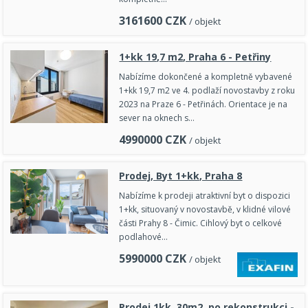
3161600
CZK
/ objekt
1+kk 19,7 m2, Praha 6 - Petřiny
Nabízíme dokončené a kompletně vybavené
1+kk 19,7 m2 ve 4. podlaží novostavby z roku
2023 na Praze 6 - Petřinách. Orientace je na
sever na oknech s…
4990000
CZK
/ objekt
Prodej, Byt 1+kk, Praha 8
Nabízíme k prodeji atraktivní byt o dispozici
1+kk, situovaný v novostavbě, v klidné vilové
části Prahy 8 - Čimic. Cihlový byt o celkové
podlahové…
5990000
CZK
/ objekt
Prodej 1kk, 30m2, po rekonstrukci -