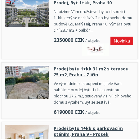
Prodej, Byt 1+kk, Praha 10
Nabízíme Vám družstevní byt o dispozici
1+kk, který se nachází v 2.np bytového domu
budově G5, Malý Háj, Praha 10. Výměra bytu
činí 28,7 m2 + balkón…
2350000
CZK
/ objekt
Novinka
Prodej bytu 1+kk 31 m2 s terasou
25 m2, Praha - Zličín
Ve výhradním zastoupení majitele Vám
nabízíme prodej bytu 1+kk s obytnou
plochou 27,2 m2, situovaný v 1.NP cihlového
domu s výtahem. Byt se sestává…
6190000
CZK
/ objekt
Prodej bytu 1+kk s parkovacím
stáním, Praha 9 - Prosek