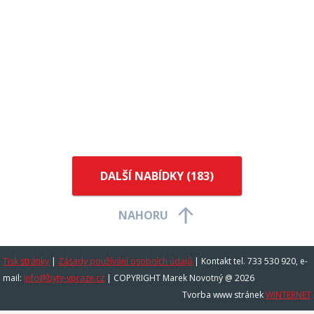
DALŠÍ NABÍDKY (
183
)
NAHORU
Tisk stránky
|
Zásady používání osobních údajů
|
Kontakt tel. 733 530 920, e-
mail:
info@byty-vpraze.cz
| COPYRIGHT Marek Novotný @ 2026
Tvorba www stránek
WINTERNET