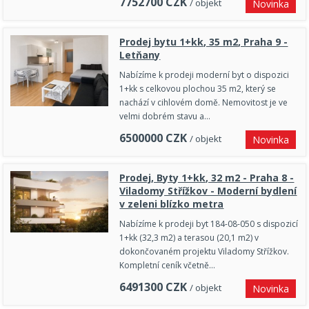
7752700
CZK
/ objekt
Novinka
Prodej bytu 1+kk, 35 m2, Praha 9 -
Letňany
Nabízíme k prodeji moderní byt o dispozici
1+kk s celkovou plochou 35 m2, který se
nachází v cihlovém domě. Nemovitost je ve
velmi dobrém stavu a…
6500000
CZK
/ objekt
Novinka
Prodej, Byty 1+kk, 32 m2 - Praha 8 -
Viladomy Střížkov - Moderní bydlení
v zeleni blízko metra
Nabízíme k prodeji byt 184-08-050 s dispozicí
1+kk (32,3 m2) a terasou (20,1 m2) v
dokončovaném projektu Viladomy Střížkov.
Kompletní ceník včetně…
6491300
CZK
/ objekt
Novinka