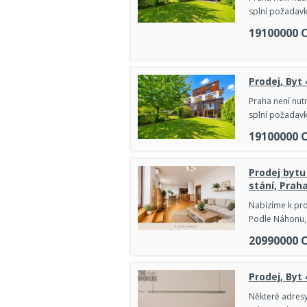
splní požadavk
19100000
Prodej, Byt
Praha není nutn
splní požadavk
19100000
Prodej bytu
stání, Praha
Nabízíme k pro
Podle Náhonu, 
20990000
Prodej, Byt
Některé adresy 