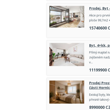
Prodej, Byt
Akce pro první
ploše 99,7m2 +
15740600
Byt, 4+kk, 
Přímý majitel n
zvýšeném nadz
v…
11199900
Prodej Pros
části Horní
Existují byty, 
přesně takový d
8990000
C