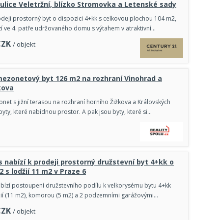
 ulice Veletržní, blízko Stromovka a Letenské sady
deji prostorný byt o dispozici 4+kk s celkovou plochou 104 m2,
zí ve 4. patře udržovaného domu s výtahem v atraktivní…
CZK
/ objekt
ezonetový byt 126 m2 na rozhraní Vinohrad a
kova
net s jižní terasou na rozhraní horního Žižkova a Královských
yty, které nabídnou prostor. A pak jsou byty, které si…
s nabízí k prodeji prostorný družstevní byt 4+kk o
 s lodžií 11 m2 v Praze 6
abízí postoupení družstevního podílu k velkorysému bytu 4+kk
žií (11 m2), komorou (5 m2) a 2 podzemními garážovými…
CZK
/ objekt