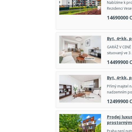
Nabízíme k pro
Rezidenci Vesel
14690000
Byt, 4+kk, 
GARÁŽ V CENĚ P
situovaný ve 
14499900
Byt, 4+kk, p
Přímý majitel n
nadzemním pod
12499900
Prodej luxu
prostorným 
Praha není nutn