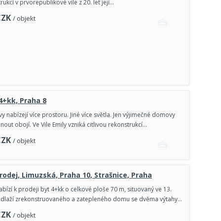
rukcí v prvorepublikové vile z 20. let její…
CZK
/ objekt
 4+kk, Praha 8
 nabízejí více prostoru. Jiné více světla. Jen výjimečné domovy
ut obojí. Ve Vile Emily vzniká citlivou rekonstrukcí…
CZK
/ objekt
prodej, Limuzská, Praha 10, Strašnice, Praha
abízí k prodeji byt 4+kk o celkové ploše 70 m, situovaný ve 13.
laží zrekonstruovaného a zatepleného domu se dvěma výtahy…
CZK
/ objekt