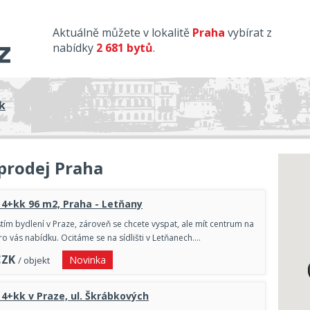
Aktuálně můžete v lokalitě
Praha
vybírat z
nabídky
2 681 bytů
.
k
prodej Praha
 4+kk 96 m2, Praha - Letňany
tím bydlení v Praze, zároveň se chcete vyspat, ale mít centrum na
 vás nabídku. Ocitáme se na sídlišti v Letňanech.…
CZK
Novinka
/ objekt
 4+kk v Praze, ul. Škrábkových