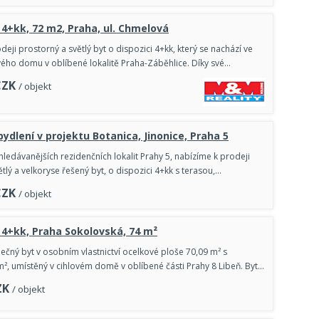
 4+kk, 72 m2, Praha, ul. Chmelová
eji prostorný a světlý byt o dispozici 4+kk, který se nachází ve
vého domu v oblíbené lokalitě Praha-Záběhlice. Díky své…
CZK
/ objekt
bydlení v projektu Botanica, Jinonice, Praha 5
hledávanějších rezidenčních lokalit Prahy 5, nabízíme k prodeji
lý a velkoryse řešený byt, o dispozici 4+kk s terasou,…
CZK
/ objekt
 4+kk, Praha Sokolovská, 74 m²
ečný byt v osobním vlastnictví ocelkové ploše 70,09 m² s
², umístěný v cihlovém domě v oblíbené části Prahy 8 Libeň. Byt…
ZK
/ objekt