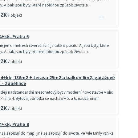
y. A pak jsou byty, které nabídnou způsob života a…
CZK
/ objekt
 4+kk, Praha 5
ě jen o metrech čtverečních. Je také o pocitu. A jsou byty, které
y. A pak jsou byty, které nabídnou způsob života a…
CZK
/ objekt
 4+kk, 136m2 + terasa 25m2 a balkon 6m2, garážové
 - Záběhlice
deji nadstandardní mezonetový byt v moderní novostavbě v ulici
Praha 4. Bytová jednotka se nachází v 5. a 6. nadzemním…
CZK
/ objekt
 4+kk, Praha 8
se zapisují do map. Jiné se zapisují do života. Ve Vile Emily vzniká