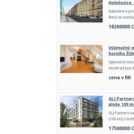
Holešovice,
Nabízíme k pro
který se nachá
18200000
Výjimečný m
horního Žiž
Výjimečný mezo
Vinohrad Jsou b
cena v RK
GLJ Partner
ploše 109 m2
GLJ Partners n
(109 m2) s lod
17500000