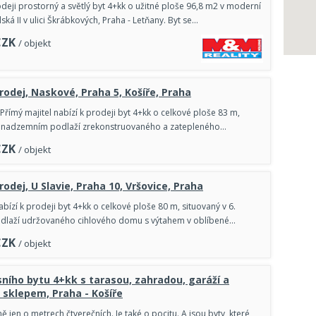
deji prostorný a světlý byt 4+kk o užitné ploše 96,8 m2 v moderní
ská II v ulici Škrábkových, Praha - Letňany. Byt se…
CZK
/ objekt
prodej, Naskové, Praha 5, Košíře, Praha
římý majitel nabízí k prodeji byt 4+kk o celkové ploše 83 m,
3. nadzemním podlaží zrekonstruovaného a zatepleného…
CZK
/ objekt
rodej, U Slavie, Praha 10, Vršovice, Praha
abízí k prodeji byt 4+kk o celkové ploše 80 m, situovaný v 6.
laží udržovaného cihlového domu s výtahem v oblíbené…
CZK
/ objekt
sního bytu 4+kk s tarasou, zahradou, garáží a
sklepem, Praha - Košíře
ě jen o metrech čtverečních. Je také o pocitu. A jsou byty, které