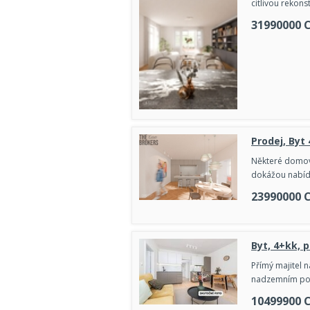
citlivou rekonst
31990000
Prodej, Byt
Některé domovy
dokážou nabídno
23990000
Byt, 4+kk, 
Přímý majitel n
nadzemním pod
10499900