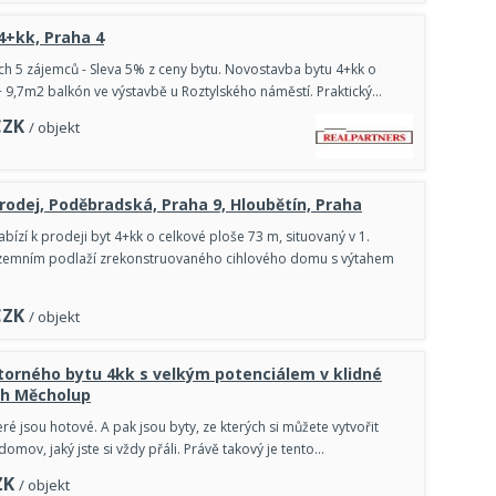
 4+kk, Praha 4
ch 5 zájemců - Sleva 5% z ceny bytu. Novostavba bytu 4+kk o
 9,7m2 balkón ve výstavbě u Roztylského náměstí. Praktický…
CZK
/ objekt
prodej, Poděbradská, Praha 9, Hloubětín, Praha
abízí k prodeji byt 4+kk o celkové ploše 73 m, situovaný v 1.
emním podlaží zrekonstruovaného cihlového domu s výtahem
CZK
/ objekt
torného bytu 4kk s velkým potenciálem v klidné
ch Měcholup
které jsou hotové. A pak jsou byty, ze kterých si můžete vytvořit
omov, jaký jste si vždy přáli. Právě takový je tento…
ZK
/ objekt