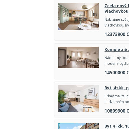
Zcela nový 
Vlachovkou,
Nabízíme světl
Vlachovkou. By
12373900
Kompletně z
Nádherný, komp
moderní bydlen
14500000
Byt, 4+kk, p
Přímý majitel n
nadzemním pod
10899900
Byt 4+kk, 1