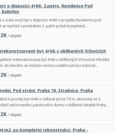
byt o dispozici 4+KK, 2.patro, Rezidence Pod
 Kobylisy
ý a zcela nový byt o dispozici 4+KK v projektu Residence pod
t se nachází v posledním 2. patře právě kompletně…
CZK
/ objekt
rekonstruovaný byt 4+kk v oblíbených Vršovicích
letně zrekonstruovaný byt 4+kk v oblíbených Vršovicích Hledáte
í, do kterého se můžete rovnou nastěhovat bez nutnosti…
CZK
/ objekt
rodej, Pod strání, Praha 10, Strašnice, Praha
abízí k prodeji byt 4+kk o celkové ploše 70 m, situovaný ve 2.
laží udržovaného panelového domu v oblíbené lokalitě Prahy…
CZK
/ objekt
04 m2, po kompletní rekonstrukci, Praha -