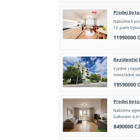
Prodej bytu
Nabízíme k prod
13. patře byto
11990000
Rezidenční 
V jedné z nejvy
mimořádně svět
19590000
Prodej bytu
Nabízíme výjim
balkonem 4,4 m
8490000
C